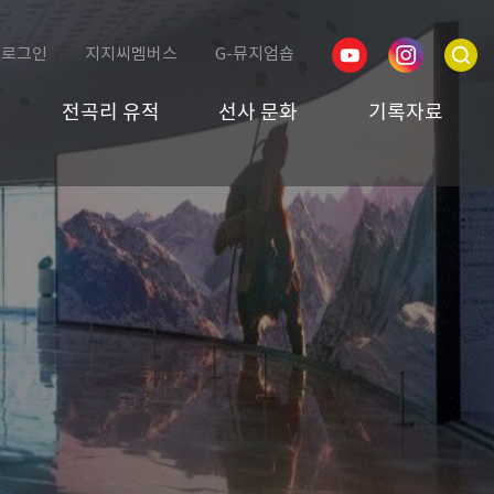
로그인
지지씨멤버스
G-뮤지엄숍
전곡리 유적
선사 문화
기록자료