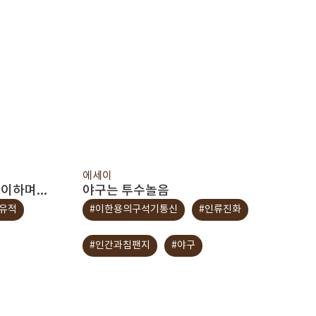
에세이
이하며...
야구는 투수놀음
유적
#이한용의구석기통신
#인류진화
#인간과침팬지
#야구