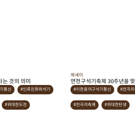
에세이
다는 것의 의미
연천구석기축제 30주년을 맞
석기통신
#인류진화와석기
#이한용의구석기통신
#전곡리
#위대한도전
#전곡리축제
#위대한탄생