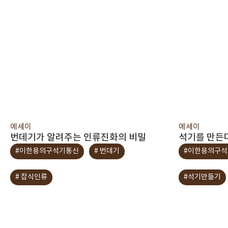
에세이
에세이
번데기가 알려주는 인류진화의 비밀
석기를 만든
#이한용의구석기통신
# 번데기
#이한용의구
# 잡식인류
#석기만들기