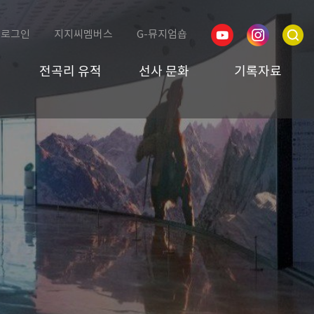
로그인
지지씨멤버스
G-뮤지엄숍
전곡리 유적
선사 문화
기록자료