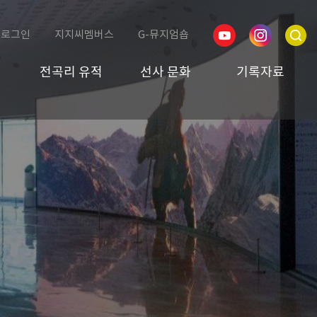
로그인
지지씨멤버스
G-뮤지엄숍
전곡리 유적
선사 문화
기록자료