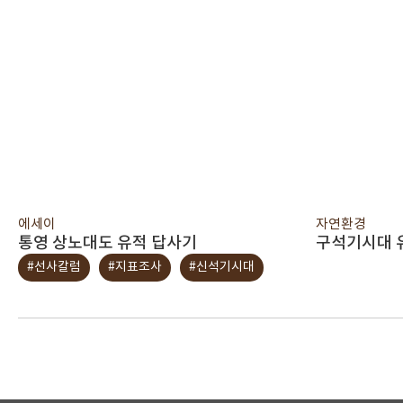
에세이
자연환경
통영 상노대도 유적 답사기
구석기시대 
#선사칼럼
#지표조사
#신석기시대