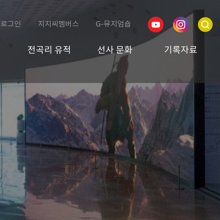
로그인
지지씨멤버스
G-뮤지엄숍
전곡리 유적
선사 문화
기록자료