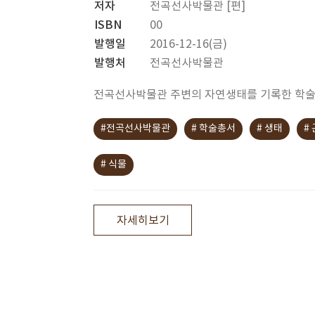
저자
전곡선사박물관 [편]
ISBN
00
발행일
2016-12-16(금)
발행처
전곡선사박물관
전곡선사박물관 주변의 자연생태를 기록한 학
#전곡선사박물관
# 학술총서
# 생태
#
# 식물
자세히보기