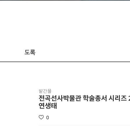
도록
발간물
전곡선사박물관 학술총서 시리즈 
연생태
0