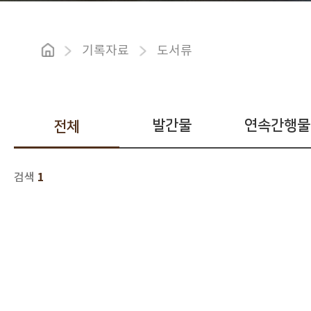
기록자료
도서류
발간물
연속간행물
전체
1
검색