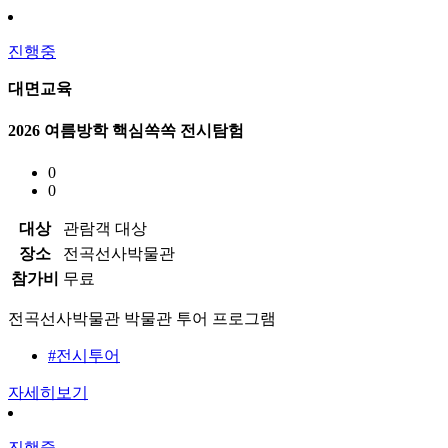
진행중
대면교육
2026 여름방학 핵심쏙쏙 전시탐험
0
0
대상
관람객 대상
장소
전곡선사박물관
참가비
무료
전곡선사박물관 박물관 투어 프로그램
#전시투어
자세히보기
진행중