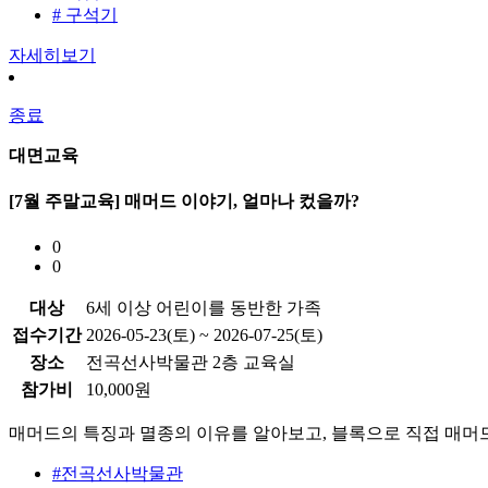
# 구석기
자세히보기
종료
대면교육
[7월 주말교육] 매머드 이야기, 얼마나 컸을까?
0
0
대상
6세 이상 어린이를 동반한 가족
접수기간
2026-05-23(토) ~ 2026-07-25(토)
장소
전곡선사박물관 2층 교육실
참가비
10,000원
매머드의 특징과 멸종의 이유를 알아보고, 블록으로 직접 매머
#전곡선사박물관