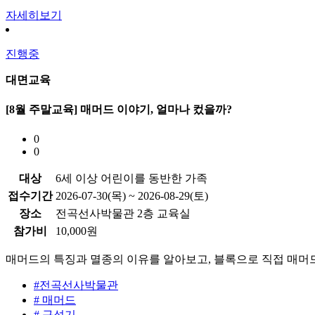
자세히보기
진행중
대면교육
[8월 주말교육] 매머드 이야기, 얼마나 컸을까?
0
0
대상
6세 이상 어린이를 동반한 가족
접수기간
2026-07-30(목) ~ 2026-08-29(토)
장소
전곡선사박물관 2층 교육실
참가비
10,000원
매머드의 특징과 멸종의 이유를 알아보고, 블록으로 직접 매머
#전곡선사박물관
# 매머드
# 구석기