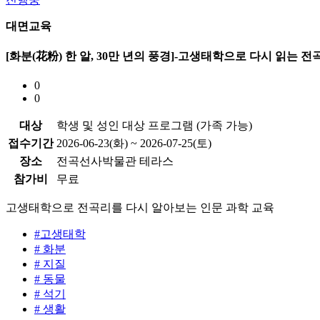
대면교육
[화분(花粉) 한 알, 30만 년의 풍경]-고생태학으로 다시 읽는 
0
0
대상
학생 및 성인 대상 프로그램 (가족 가능)
접수기간
2026-06-23(화) ~ 2026-07-25(토)
장소
전곡선사박물관 테라스
참가비
무료
고생태학으로 전곡리를 다시 알아보는 인문 과학 교육
#고생태학
# 화분
# 지질
# 동물
# 석기
# 생활