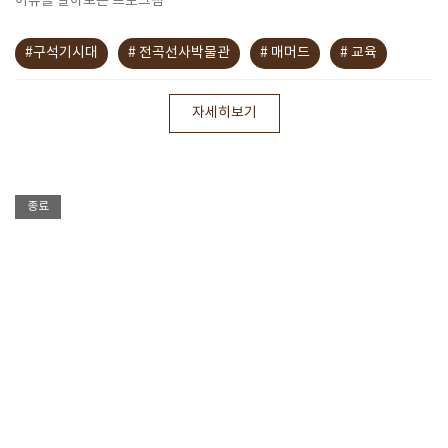
이유를 알아보는 프로그램
#구석기시대
# 전곡선사박물관
# 매머드
# 교육
자세히보기
종료