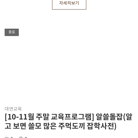
자세히보기
종료
대면교육
[10-11월 주말 교육프로그램] 알쓸돌잡(알
고 보면 쓸모 많은 주먹도끼 잡학사전)