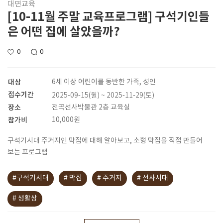
대면교육
[10-11월 주말 교육프로그램] 구석기인들
은 어떤 집에 살았을까?
0
0
대상
6세 이상 어린이를 동반한 가족, 성인
접수기간
2025-09-15(월) ~ 2025-11-29(토)
장소
전곡선사박물관 2층 교육실
참가비
10,000원
구석기시대 주거지인 막집에 대해 알아보고, 소형 막집을 직접 만들어
보는 프로그램
#구석기시대
# 막집
# 주거지
# 선사시대
# 생활상