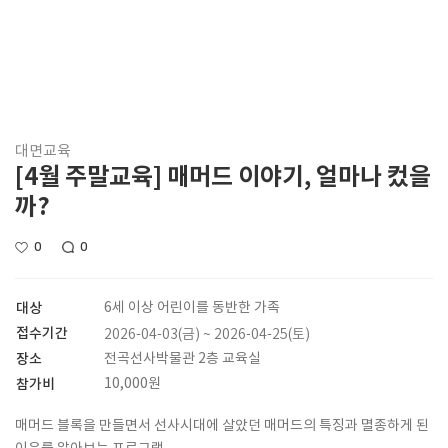
대면교육
[4월 주말교육] 매머드 이야기, 얼마나 컸을
까?
0
0
대상
6세 이상 어린이를 동반한 가족
접수기간
2026-04-03(금) ~ 2026-04-25(토)
장소
전곡선사박물관 2층 교육실
참가비
10,000원
매머드 블록을 만들면서 선사시대에 살았던 매머드의 특징과 멸종하게 된