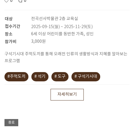
0
0
대상
전곡선사박물관 2층 교육실
접수기간
2025-09-15(월) ~ 2025-11-29(토)
장소
6세 이상 어린이를 동반한 가족, 성인
참가비
3,000원
구석기시대 주먹도끼를 통해 오래전 인류의 생활방식과 지혜를 알아보는
프로그램
#주먹도끼
# 석기
# 도구
# 구석기시대
자세히보기
종료