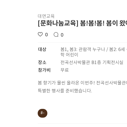
대면교육
[문화나눔교육] 봄!봄!봄! 봄이 왔
0
0
대상
봄1, 봄3: 관람객 누구나 / 봄2: 6세
학 어린이
장소
전곡선사박물관 B1층 기획전시실
참가비
무료
봄 향기가 물씬 올라온 이번주! 전곡선사박물
특별한 행사를 준비했습니다.
#-