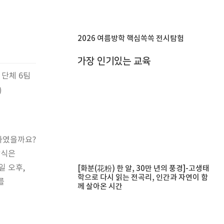
2026 여름방학 핵심쏙쏙 전시탐험
가장 인기있는 교육
 단체 6팀
)
하였을까요?
방식은
일 오후,
[화분(花粉) 한 알, 30만 년의 풍경]-고생태
학으로 다시 읽는 전곡리, 인간과 자연이 함
를
께 살아온 시간