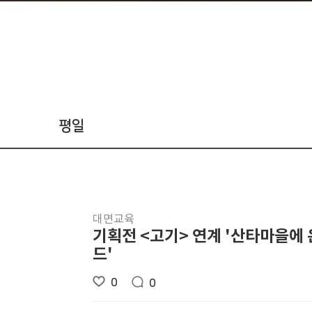
평일
대면교육
기획전 <고기> 연계 '산타마을에 
드'
0
0