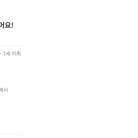
어요!
 ~ 7세 미취
관에서