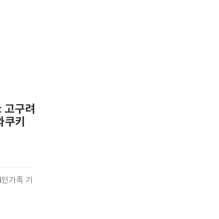
: 고구려
‘와쿠키
4인가족 기
실