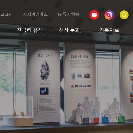
로그인
지지씨멤버스
G-뮤지엄숍
전곡리 유적
선사 문화
기록자료