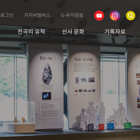
로그인
지지씨멤버스
G-뮤지엄숍
전곡리 유적
선사 문화
기록자료