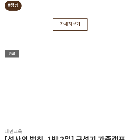
#캠핑
자세히보기
종료
대면교육
[선사의 법칙, 1박 2일] 구석기 가족캠프