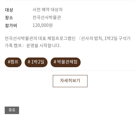
대상
사전 예약 대상자
장소
전곡선사박물관
참가비
120,000원
전곡선사박물관의 대표 체험프로그램인 〈선사의 법칙, 1박2일 구석기
가족 캠프〉운영을 시작합니다.
#캠프
# 1박2일
# 박물관체험
자세히보기
종료