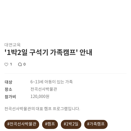
대면교육
'1박2일 구석기 가족캠프' 안내
1
0
대상
6~13세 아동이 있는 가족
장소
전곡선사박물관
참가비
120,000원
전곡선사박물관의 대표 캠프 프로그램입니다.
#전곡선사박물관
#캠프
#1박2일
#가족캠프