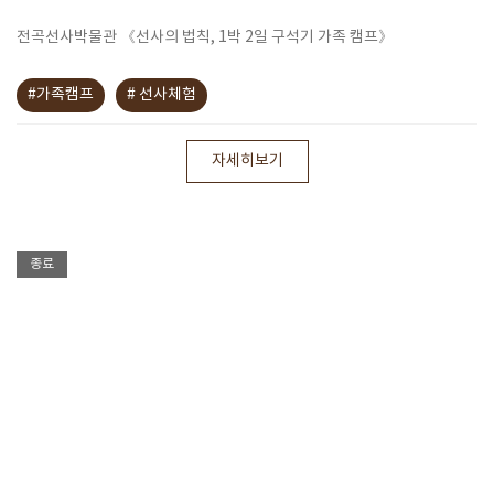
전곡선사박물관 《선사의 법칙, 1박 2일 구석기 가족 캠프》
#가족캠프
# 선사체험
자세히보기
종료