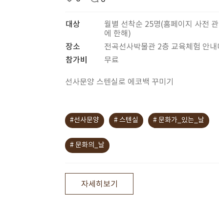
대상
월별 선착순 25명(홈페이지 사전 
에 한해)
장소
전곡선사박물관 2층 교육체험 안
참가비
무료
선사문양 스텐실로 에코백 꾸미기
#선사문양
# 스텐실
# 문화가_있는_날
# 문화의_날
자세히보기