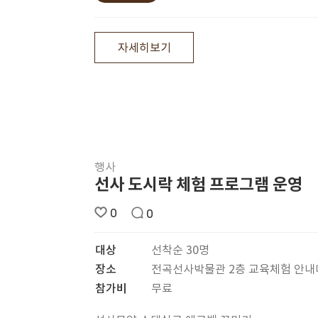
자세히보기
행사
선사 도시락 체험 프로그램 운영
0
0
대상
선착순 30명
장소
전곡선사박물관 2층 교육체험 안
참가비
무료