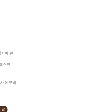
약자에 한
내데스크
선사 에코백
_날