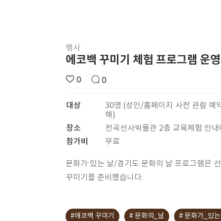
행사
에코백 꾸미기 체험 프로그램 운영
0
0
대상
30명 (성인/홈페이지 사전 관람 예
해)
장소
전곡선사박물관 2층 교육체험 안
참가비
무료
문화가 있는 날/경기도 문화의 날 프로그램은 
꾸미기를 준비했습니다.
#에코백 꾸미기
# 문화의_날
# 문화가_있는