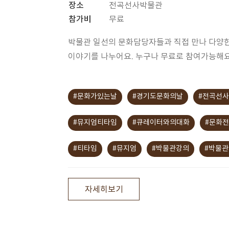
장소
전곡선사박물관
참가비
무료
박물관 일선의 문화담당자들과 직접 만나 다양
이야기를 나누어요. 누구나 무료로 참여가능해요
#문화가있는날
#경기도문화의날
#전곡선
#뮤지엄티타임
#큐레이터와의대화
#문화
#티타임
#뮤지엄
#박물관강의
#박물
자세히보기