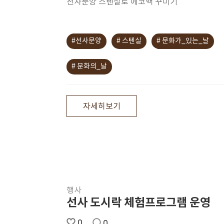
선사문양 스텐실로 에코백 꾸미기
#선사문양
# 스텐실
# 문화가_있는_날
# 문화의_날
자세히보기
행사
선사 도시락 체험프로그램 운영
0
0