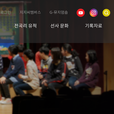
로그인
지지씨멤버스
G-뮤지엄숍
전곡리 유적
선사 문화
기록자료