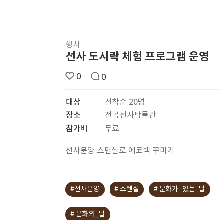
행사
선사 도시락 체험 프로그램 운영
0
0
대상
선착순 20명
장소
전곡선사박물관
참가비
무료
선사문양 스텐실로 에코백 꾸미기
#선사문양
# 스텐실
# 문화가_있는_날
# 문화의_날