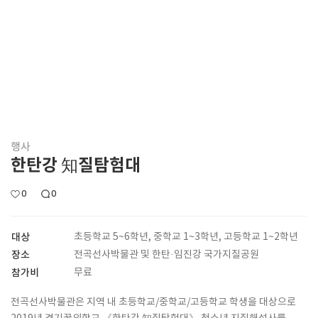
행사
한탄강 知질탐험대
0
0
대상
초등학교 5~6학년, 중학교 1~3학년, 고등학교 1~2학년
장소
전곡선사박물관 및 한탄·임진강 국가지질공원
참가비
무료
전곡선사박물관은 지역 내 초등학교/중학교/고등학교 학생을 대상으로