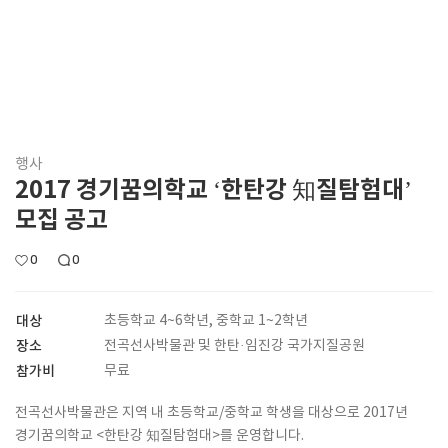
행사
2017 경기꿈의학교 ‘한탄강 知질탐험대’
모집 공고
0
0
대상
초등학교 4~6학년, 중학교 1~2학년
장소
전곡선사박물관 및 한탄·임진강 국가지질공원
참가비
무료
전곡선사박물관은 지역 내 초등학교/중학교 학생을 대상으로 2017년
경기꿈의학교 <한탄강 知질탐험대>를 운영합니다.