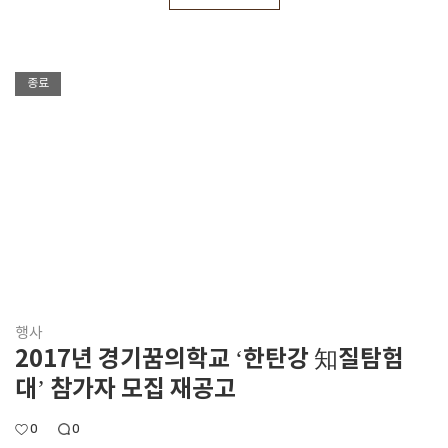
종료
행사
2017년 경기꿈의학교 ‘한탄강 知질탐험
대’ 참가자 모집 재공고
0
0