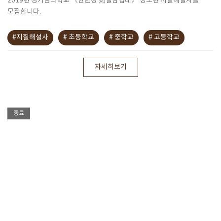
2019년 경기꿈의학교 《한탄강 知질탐험대》 청소년 지질해설사를
모집합니다.
#지질해설사
# 초등학교
# 중학교
# 고등학교
자세히보기
종료