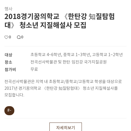
행사
2018경기꿈의학교 《한탄강 知질탐험
대》 청소년 지질해설사 모집
0
0
대상
초등학교 4~6학년, 중학교 1~3학년, 고등학교 1~2학년
장소
전곡선사박물관 및 한탄·임진강 국가지질공원
참가비
무료
전곡선사박물관은 지역 내 초등학교/중학교/고등학교 학생을 대상으로
2017년 경기꿈의학교 《한탄강 知질탐험대》 청소년 지질해설사를
모집합니다.
#-
자세히보기