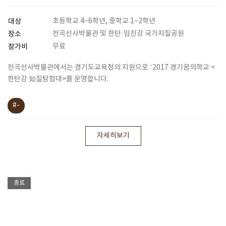
대상
초등학교 4~6학년, 중학교 1~2학년
장소
전곡선사박물관 및 한탄·임진강 국가지질공원
참가비
무료
전곡선사박물관에서는 경기도교육청의 지원으로 ‘2017 경기꿈의학교 <
한탄강 知질탐험대>를 운영합니다.
#-
자세히보기
종료