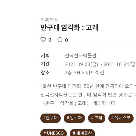
기획전시
반구대 암각화 : 고래
0
0
기획
전곡선사박물관
기간
2021-09-03(금) ~ 2021-10-24(일
장소
2층 PH-X 아트섹션
“울산 반구대 암각화, 50년 만에 전곡리에 오다”
전곡선사박물관은 반구대 암각화 발견 50주년 
〈반구대 암각화 ; 고래〉 개최합니다.
#반구대
# 암각화
# 고래
# 유네스코
# UNESCO
# 세계유산