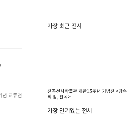
가장 최근 전시
)
전곡선사박물관 개관15주년 기념전 <땅속
기념 교류전
의 땅, 전곡>
가장 인기있는 전시