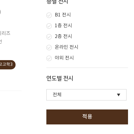
층별 전시
)
B1 전시
1층 전시
시리즈
2층 전시
번
온라인 전시
.
야외 전시
고고학3
연도별 전시
적용