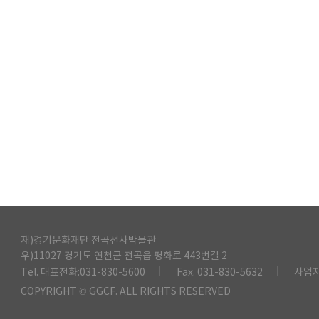
재)경기문화재단 전곡선사박물관
우)11027 경기도 연천군 전곡읍 평화로 443번길 2
Tel. 대표전화:031-830-5600
Fax. 031-830-5632
사업자
COPYRIGHT © GGCF. ALL RIGHTS RESERVED