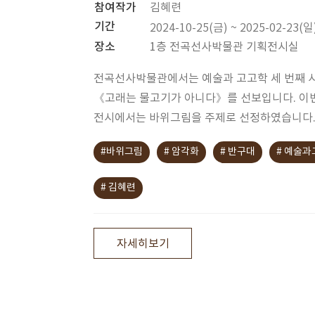
참여작가
김혜련
기간
2024-10-25(금) ~ 2025-02-23(일
장소
1층 전곡선사박물관 기획전시실
전곡선사박물관에서는 예술과 고고학 세 번째 
《고래는 물고기가 아니다》를 선보입니다. 이
전시에서는 바위그림을 주제로 선정하였습니다
#바위그림
# 암각화
# 반구대
# 예술과
# 김혜련
자세히보기