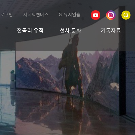
로그인
지지씨멤버스
G-뮤지엄숍
전곡리 유적
선사 문화
기록자료