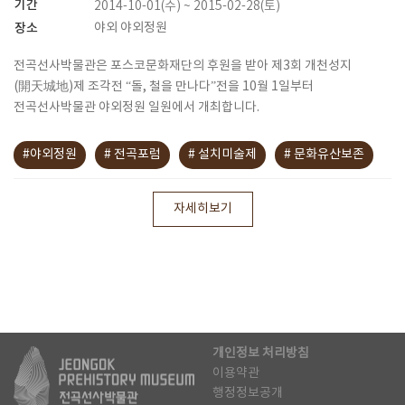
기간
2014-10-01(수) ~ 2015-02-28(토)
장소
야외 야외정원
전곡선사박물관은 포스코문화재단의 후원을 받아 제3회 개천성지
(開天城地)제 조각전 “돌, 철을 만나다”전을 10월 1일부터
전곡선사박물관 야외정원 일원에서 개최합니다.
#야외정원
# 전곡포럼
# 설치미술제
# 문화유산보존
자세히보기
개인정보 처리방침
이용약관
행정정보공개