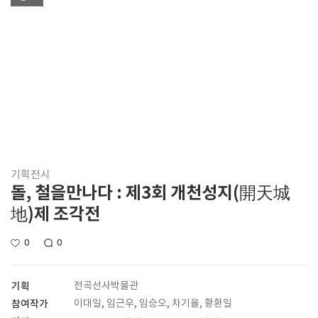
기획전시
돌, 철을만나다 : 제3회 개천성지(開天城
地)제 조각전
0
0
기획
전곡선사박물관
참여작가
이대일, 임근우, 임승오, 차기율, 황환일