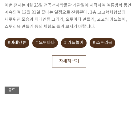
이번 전시는 4월 25일 전곡선사박물관 개관일에 시작하여 여름방학 동안
계속되며 12월 31일 끝나는 일정으로 진행된다 . 1층 고고학체험실의
새로워진 모습과 미래인류 그리기, 오토마타 만들기, 고고씽 카드놀이,
스토리북 만들기 등의 체험도 즐겨 보시기 바랍니다.
#미래인류
# 오토마타
# 카드놀이
# 스토리북
자세히보기
종료