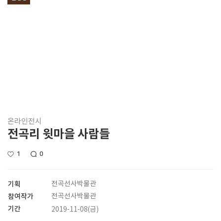
온라인전시
전곡리 윗마을 사람들
1
0
기획
전곡선사박물관
참여작가
전곡선사박물관
기간
2019-11-08(금)