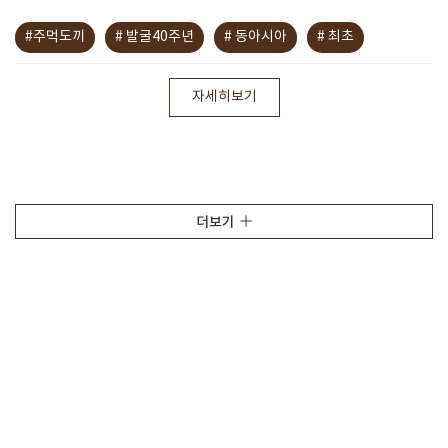
#주먹도끼
# 발굴40주년
# 동아시아
# 최초
자세히보기
더보기