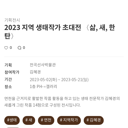
기획전시
2023 지역 생태작가 초대전 〈삶, 새, 한
탄〉
0
0
기획
전곡선사박물관
참여작가
김혜경
기간
2023-05-02(화) ~ 2023-05-21(일)
장소
1층 PH-×갤러리
연천을 근거지로 활발한 작품 활동을 하고 있는 생태 전문작가 김혜경의
새롭게 그린 작품 14점으로 구성된 전시입니다.
#생태
# 새
# 연천
# 지역작가
# 김혜경