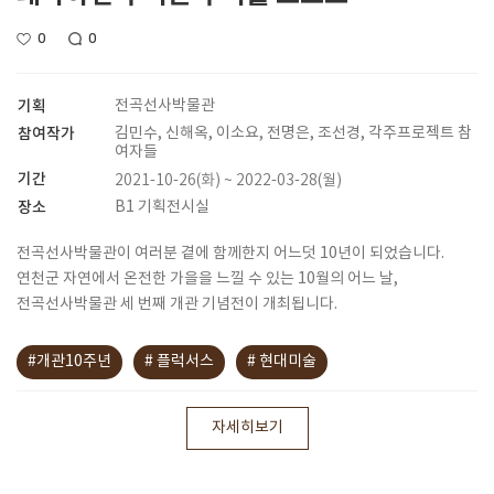
0
0
기획
전곡선사박물관
참여작가
김민수, 신해옥, 이소요, 전명은, 조선경, 각주프로젝트 참
여자들
기간
2021-10-26(화) ~ 2022-03-28(월)
장소
B1 기획전시실
전곡선사박물관이 여러분 곁에 함께한지 어느덧 10년이 되었습니다.
연천군 자연에서 온전한 가을을 느낄 수 있는 10월의 어느 날,
전곡선사박물관 세 번째 개관 기념전이 개최됩니다.
#개관10주년
# 플럭서스
# 현대미술
자세히보기