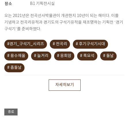
장소
B1 기획전시실
오는 2021년은 전곡선사박물관이 개관한지 10년이 되는 해이다. 이를
기념하고 전곡리유적과 경기도의 구석기유적을 재조명하는 기획전 ‘경기
구석기’를 준비하였다.
#경기_구석기_시리즈
# 전곡리
# 후기구석기시대
# 용수재울
# 늘거리
# 응회암
# 흑요석
# 돌날
# 좀돌날
자세히보기
종료