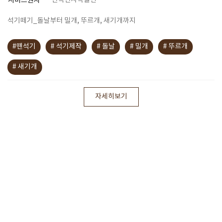
서비스권자
전곡선사박물관
석기떼기_돌날부터 밀개, 뚜르개, 새기개까지
#뗀석기
# 석기제작
# 돌날
# 밀개
# 뚜르개
# 새기개
자세히보기