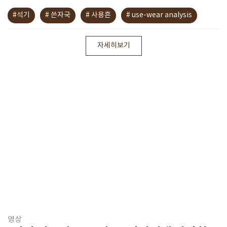
#석기
# 쓴자국
# 사용흔
# use-wear analysis
자세히보기
영상