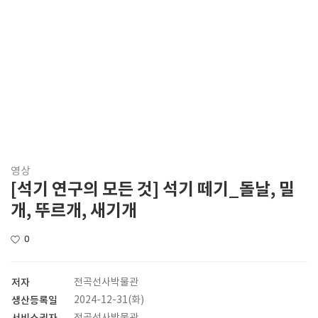
영상
[석기 연구의 모든 것] 석기 떼기_돌날, 밀
개, 뚜르개, 새기개
0
저자
전곡선사박물관
생산등록일
2024-12-31(화)