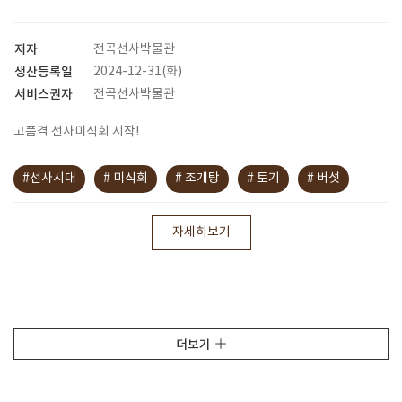
저자
전곡선사박물관
생산등록일
2024-12-31(화)
서비스권자
전곡선사박물관
고품격 선사미식회 시작!
#선사시대
# 미식회
# 조개탕
# 토기
# 버섯
자세히보기
더보기