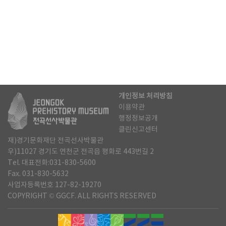
개인정보 처리방침
이용약관
행정정보공개
클린신고센터
재)경기문화재단 전곡선사박물관
우)11027 경기도 연천군 전곡읍 평화로 443번길 2
Tel. 대표전화:031-830-5600
Fax. 031-830-5632
사업자등록번호 127-82-19270
COPYRIGHT © GGCF. ALL RIGHTS RESERVED