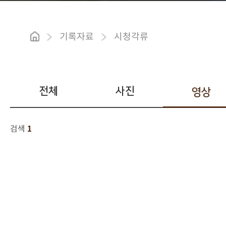
기록자료
시청각류
전체
사진
영상
1
검색