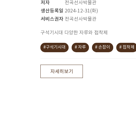
저자
전곡선사박물관
생산등록일
2024-12-31(화)
서비스권자
전곡선사박물관
구석기시대 다양한 자루와 접착제
#구석기시대
# 자루
# 손잡이
# 접착제
자세히보기