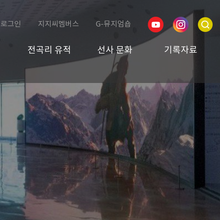
로그인
지지씨멤버스
G-뮤지엄숍
전곡리 유적
선사 문화
기록자료