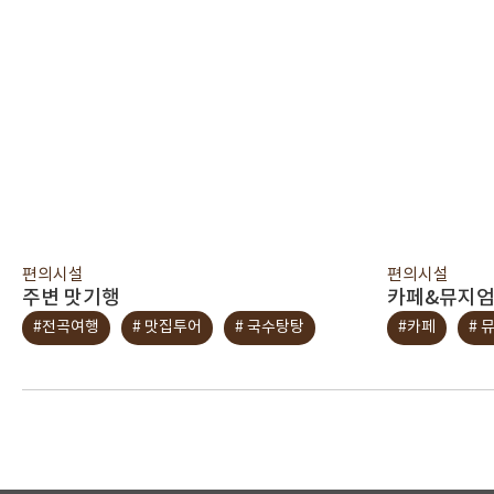
편의시설
편의시설
주변 맛기행
카페&뮤지
#전곡여행
# 맛집투어
# 국수탕탕
#카페
# 