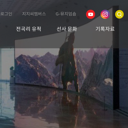
로그인
지지씨멤버스
G-뮤지엄숍
전곡리 유적
선사 문화
기록자료