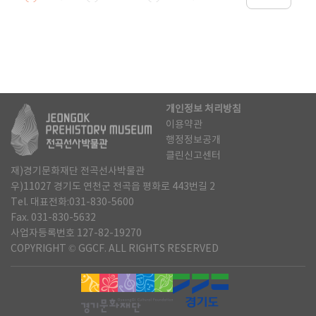
개인정보 처리방침
이용약관
행정정보공개
클린신고센터
재)경기문화재단 전곡선사박물관
우)11027 경기도 연천군 전곡읍 평화로 443번길 2
Tel. 대표전화:031-830-5600
Fax. 031-830-5632
사업자등록번호 127-82-19270
COPYRIGHT © GGCF. ALL RIGHTS RESERVED