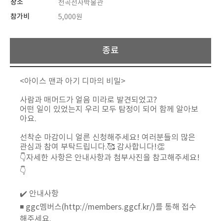
장소
전곡선사박물관
참가비
5,000원
종료
<아이스 맨과 아기 디마의 비밀>
사람과 매머드가 얼음 미라로 발견되었고?
어떤 일이 있었는지 우리 모두 탐정이 되어 함께 알아보
아요.
선착순 마감이니 얼른 신청해주세요! 여러분들의 많은
관심과 참여 부탁드립니다.🥰 감사합니다!👏
👇자세한 사항은 안내사항과 첨부사진을 참고해주세요!
👇
✔️ 안내사항
◾️ ggc멤버스(http://members.ggcf.kr/)를 통해 접수
해주세요.