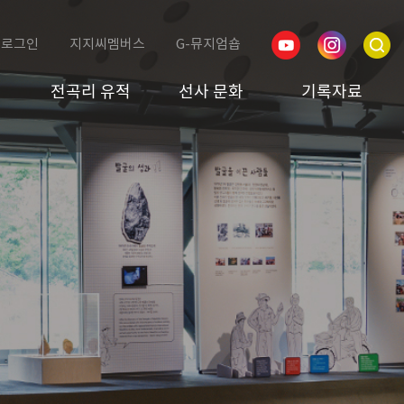
로그인
지지씨멤버스
G-뮤지엄숍
전곡리 유적
선사 문화
기록자료