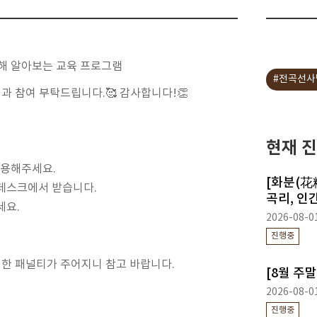
해 알아보는 교육 프로그램
#전곡선사
심과 참여 부탁드립니다
.🥰
감사합니다
!👏
현재 진
이용해주세요
.
[화분(花
데스크에서 받습니다
.
곡리, 인
세요
.
2026-08-0
진행중
 대한 패널티가 주어지니 참고 바랍니다
.
[8월 주
2026-08-0
진행중