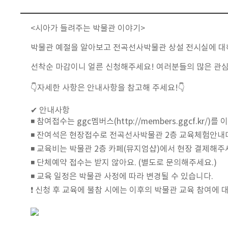
<
시아가 들려주는 박물관 이야기
>
박물관 예절을 알아보고 전곡선사박물관 상설 전시실에 대
선착순 마감이니 얼른 신청해주세요
!
여러분들의 많은 관
👇
자세한 사항은 안내사항을 참고해 주세요
!👇
✔ 안내사항
◾ 참여접수는
ggc
멤버스
(http://members.ggcf.kr/)
를 
◾ 잔여석은 현장접수로 전곡선사박물관
2
층 교육체험안내
◾ 교육비는 박물관
2
층 카페
(
뮤지엄샵
)
에서 현장 결제해주
◾ 단체예약 접수는 받지 않아요
. (
별도로 문의해주세요
.)
◾ 교육 일정은 박물관 사정에 따라 변경될 수 있습니다
.
❗ 신청 후 교육에 불참 시에는 이후의 박물관 교육 참여에