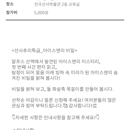
장소
전곡선사박물관 2층 교육실
참가비
5,000원
<
선사추리특급
_
아이스맨의 비밀
>
알프스 산맥에서 발견된 아이스맨의 미스터리
,
첫 번째 사건 편지 읽고
,
탐정이 되어 얼음 아래 빙하 속 미라가 된 아이스맨의 숨
겨진 비밀을 밝혀 봅시다
!
비밀을 밝혀 보고
,
돌 화살촉 목걸이를 만들어 봅시다
.
선착순 마감이니 얼른 신청해 주세요
!
여러분들의 많은
관심과 참여 부탁드립니다
.🥰
감사합니다
!👏
👇
자세한 사항은 안내사항을 참고해 주세요
!👇