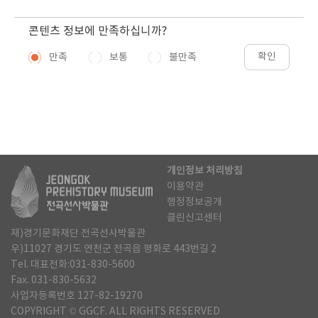
콘텐츠 정보에 만족하십니까?
확인
만족
보통
불만족
개인정보 처리방침
이용약관
행정정보공개
클린신고센터
재)경기문화재단 전곡선사박물관
우)11027 경기도 연천군 전곡읍 평화로 443번길 2
Tel. 대표전화:031-830-5600
Fax. 031-830-5632
사업자등록번호 127-82-19270
COPYRIGHT © GGCF. ALL RIGHTS RESERVED