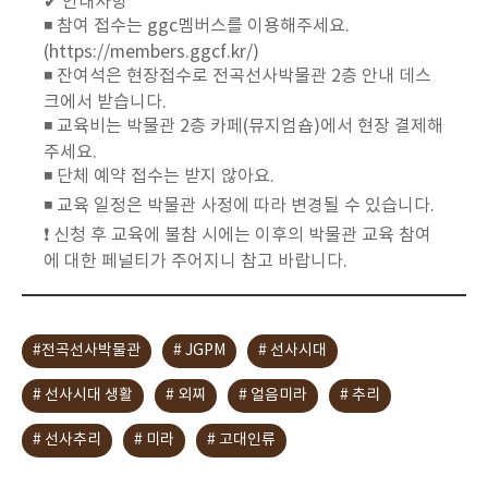
✔ 안내사항
◾ 참여 접수는
ggc
멤버스를 이용해주세요
.
(https://members.ggcf.kr/)
◾ 잔여석은 현장접수로 전곡선사박물관
2
층 안내 데스
크에서 받습니다
.
◾ 교육비는 박물관
2
층 카페
(
뮤지엄숍
)
에서 현장 결제해
주세요
.
◾ 단체 예약 접수는 받지 않아요
.
◾ 교육 일정은 박물관 사정에 따라 변경될 수 있습니다
.
❗ 신청 후 교육에 불참 시에는 이후의 박물관 교육 참여
에 대한 페널티가 주어지니 참고 바랍니다
.
#전곡선사박물관
# JGPM
# 선사시대
# 선사시대 생활
# 외찌
# 얼음미라
# 추리
# 선사추리
# 미라
# 고대인류