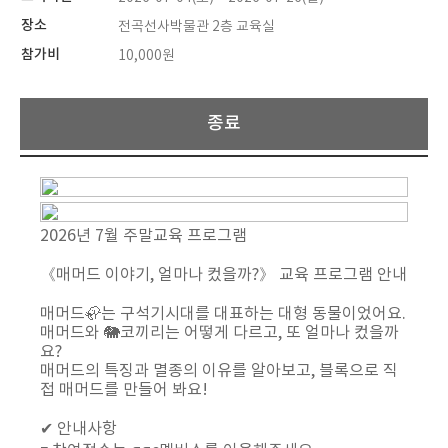
장소
전곡선사박물관 2층 교육실
참가비
10,000원
종료
2026년 7월 주말교육 프로그램
《매머드 이야기, 얼마나 컸을까?》 교육 프로그램 안내
매머드🦣는 구석기시대를 대표하는 대형 동물이었어요.
매머드와 🐘코끼리는 어떻게 다르고, 또 얼마나 컸을까
요?
매머드의 특징과 멸종의 이유를 알아보고, 블록으로 직
접 매머드를 만들어 봐요!
✔ 안내사항