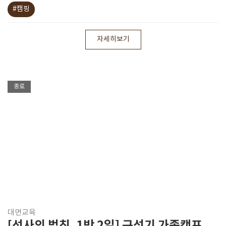
#캠핑
자세히보기
종료
대면교육
[선사의 법칙, 1박 2일] 구석기 가족캠프