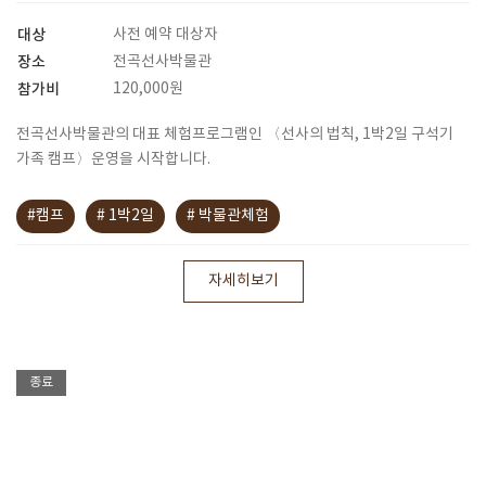
대상
사전 예약 대상자
장소
전곡선사박물관
참가비
120,000원
전곡선사박물관의 대표 체험프로그램인 〈선사의 법칙, 1박2일 구석기
가족 캠프〉운영을 시작합니다.
#캠프
# 1박2일
# 박물관체험
자세히보기
종료