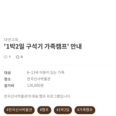
대면교육
'1박2일 구석기 가족캠프' 안내
1
0
대상
6~13세 아동이 있는 가족
장소
전곡선사박물관
참가비
120,000원
전곡선사박물관의 대표 캠프 프로그램입니다.
#전곡선사박물관
#캠프
#1박2일
#가족캠프