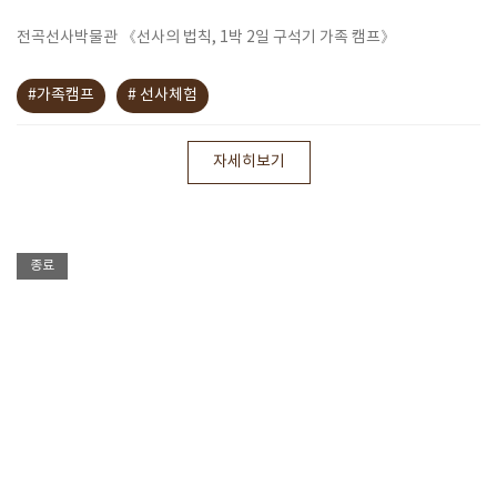
전곡선사박물관 《선사의 법칙, 1박 2일 구석기 가족 캠프》
#가족캠프
# 선사체험
자세히보기
종료