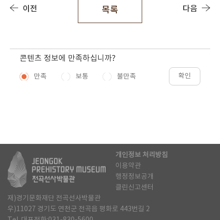
이전
다음
목록
콘텐츠 정보에 만족하십니까?
확인
만족
보통
불만족
개인정보 처리방침
이용약관
행정정보공개
클린신고센터
재)경기문화재단 전곡선사박물관
우)11027 경기도 연천군 전곡읍 평화로 443번길 2