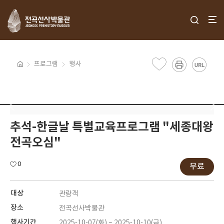
프로그램
행사
추석-한글날 특별교육프로그램 "세종대왕
전곡오심"
0
무료
대상
관람객
장소
전곡선사박물관
행사기간
2025-10-07(화) ~ 2025-10-10(금)