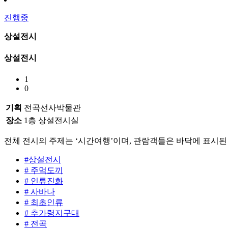
진행중
상설전시
상설전시
1
0
기획
전곡선사박물관
장소
1층 상설전시실
전체 전시의 주제는 ‘시간여행’이며, 관람객들은 바닥에 표시된 
#상설전시
# 주먹도끼
# 인류진화
# 사바나
# 최초인류
# 추가령지구대
# 전곡