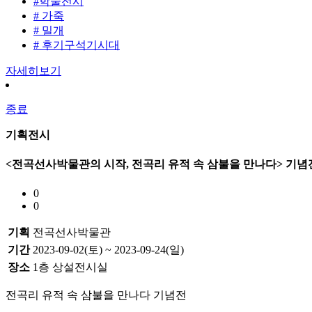
#학술전시
# 가죽
# 밀개
# 후기구석기시대
자세히보기
종료
기획전시
<전곡선사박물관의 시작, 전곡리 유적 속 삼불을 만나다> 기념
0
0
기획
전곡선사박물관
기간
2023-09-02(토) ~ 2023-09-24(일)
장소
1층 상설전시실
전곡리 유적 속 삼불을 만나다 기념전