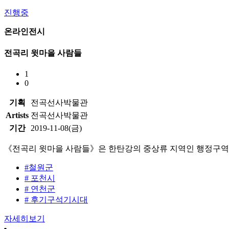
진행중
온라인전시
전곡리 윗마을 사람들
1
0
기획
전곡선사박물관
Artists
전곡선사박물관
기간
2019-11-08(금)
《전곡리 윗마을 사람들》은 한탄강의 중상류 지역인 행정구역상
#철원군
# 포천시
# 연천군
# 후기구석기시대
자세히보기