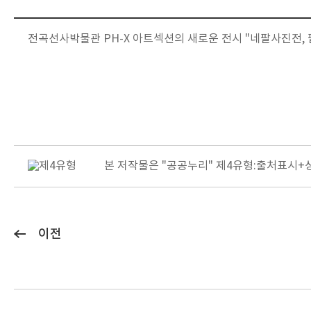
전곡선사박물관 PH-X 아트섹션의 새로운 전시 "네팔사진전,
본 저작물은 "공공누리"
제4유형:출처표시+
이전