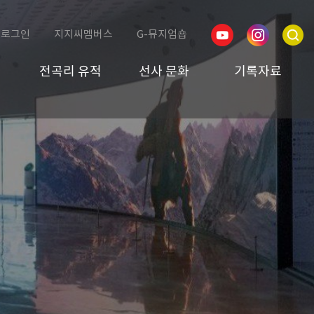
로그인
지지씨멤버스
G-뮤지엄숍
전곡리 유적
선사 문화
기록자료