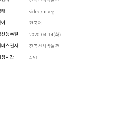
전곡선사박물관
형태
video/mpeg
언어
한국어
생산등록일
2020-04-14(화)
서비스권자
전곡선사박물관
재생시간
4:51