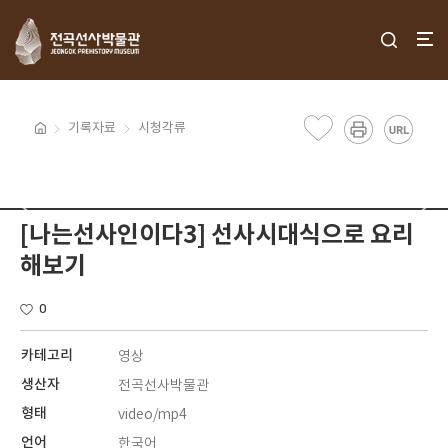
기록자료
시청각류
[나는선사인이다3] 선사시대식으로 요리
해보기
0
카테고리
영상
생산자
전곡선사박물관
형태
video/mp4
언어
한국어