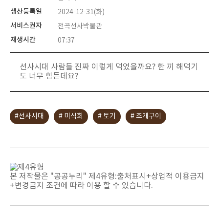
생산등록일
2024-12-31(화)
서비스권자
전곡선사박물관
재생시간
07:37
선사시대 사람들 진짜 이렇게 먹었을까요? 한 끼 해먹기
도 너무 힘든데요?
#선사시대
# 미식회
# 토기
# 조개구이
본 저작물은 "공공누리"
제4유형:출처표시+상업적 이용금지
+변경금지
조건에 따라 이용 할 수 있습니다.