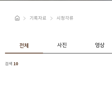
기록자료
시청각류
사진
영상
전체
10
검색