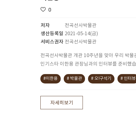
0
저자
전곡선사박물관
생산등록일
2021-05-14(금)
서비스권자
전곡선사박물관
전곡선사박물관 개관 10주년을 맞아 우리 박물
인기스타 이한용 관장님과의 인터뷰를 준비했습
#이한용
# 박물관
# 오!구석기
# 인터뷰
자세히보기