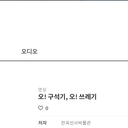
오디오
영상
오! 구석기, 오! 쓰레기
0
저자
전곡선사박물관