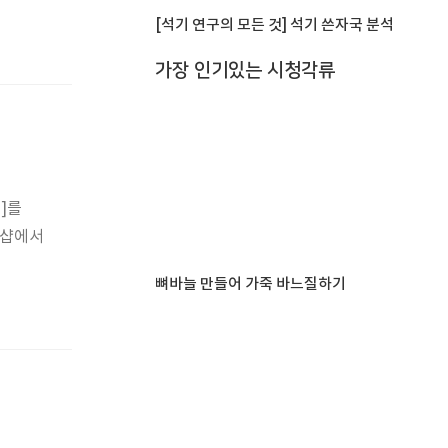
[석기 연구의 모든 것] 석기 쓴자국 분석
가장 인기있는 시청각류
]를
엄샵에서
뼈바늘 만들어 가죽 바느질하기