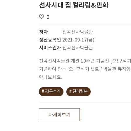
선사시대 집 컬리링&만화
0
저자
전곡선사박물관
생산등록일
2021-09-17(금)
서비스권자
전곡선사박물관
전곡선사박물관 개관 10주년 기념전 [오!구석기
기념하여 만든 '오! 구석기 셋트!' 박물관 뮤지
만나보세요.
#오!구석기
# 컬러링북
자세히보기