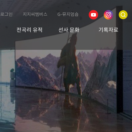
로그인
지지씨멤버스
G-뮤지엄숍
전곡리 유적
선사 문화
기록자료