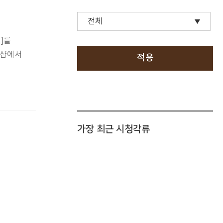
]를
엄샵에서
적용
가장 최근 시청각류