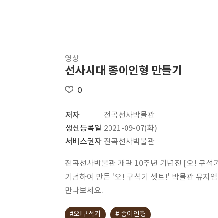
영상
선사시대 종이인형 만들기
0
저자
전곡선사박물관
생산등록일
2021-09-07(화)
서비스권자
전곡선사박물관
전곡선사박물관 개관 10주년 기념전 [오! 구석
기념하여 만든 '오! 구석기 셋트!' 박물관 뮤지
만나보세요.
#오!구석기
# 종이인형