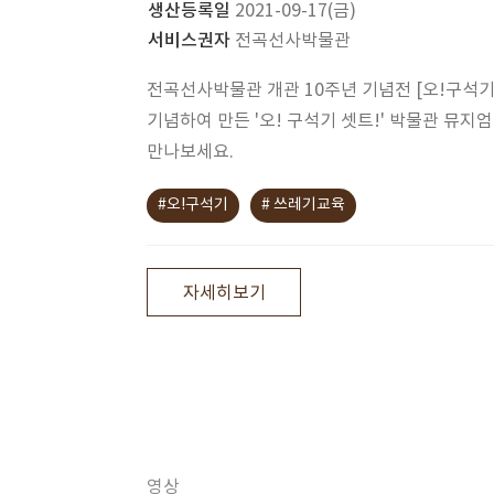
생산등록일
2021-09-17(금)
서비스권자
전곡선사박물관
전곡선사박물관 개관 10주년 기념전 [오!구석기
기념하여 만든 '오! 구석기 셋트!' 박물관 뮤지
만나보세요.
#오!구석기
# 쓰레기교육
자세히보기
영상