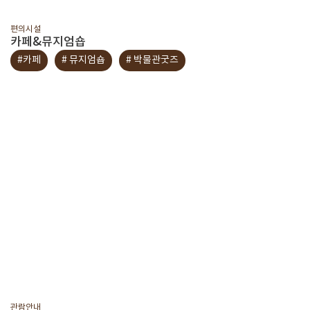
편의시설
카페&뮤지엄숍
#카페
# 뮤지엄숍
# 박물관굿즈
관람안내