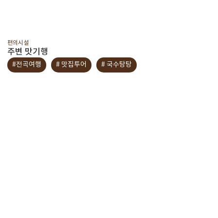
편의시설
주변 맛기행
#전곡여행
# 맛집투어
# 국수탕탕