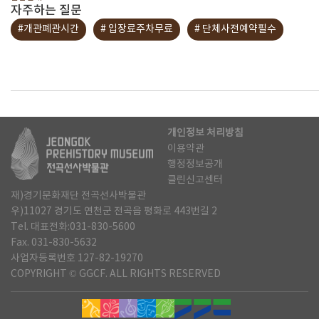
자주하는 질문
#개관폐관시간
# 입장료주차무료
# 단체사전예약필수
개인정보 처리방침
이용약관
행정정보공개
클린신고센터
재)경기문화재단 전곡선사박물관
우)11027 경기도 연천군 전곡읍 평화로 443번길 2
Tel. 대표전화:031-830-5600
Fax. 031-830-5632
사업자등록번호 127-82-19270
COPYRIGHT © GGCF. ALL RIGHTS RESERVED