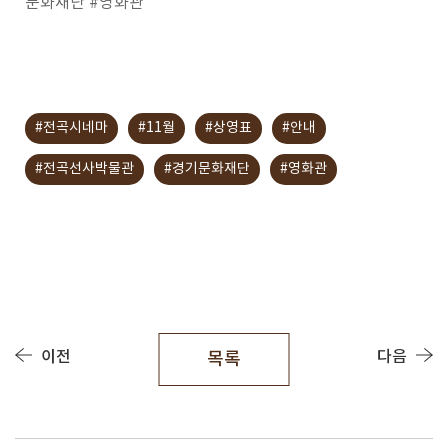
문화재단 #영화관
#전곡시네마
#11월
#상영표
#안내
#전곡선사박물관
#경기문화재단
#영화관
이전
다음
목록