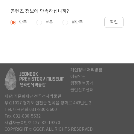
콘텐츠 정보에 만족하십니까?
확인
만족
보통
불만족
개인정보 처리방침
이용약관
행정정보공개
클린신고센터
재)경기문화재단 전곡선사박물관
우)11027 경기도 연천군 전곡읍 평화로 443번길 2
Tel. 대표전화:031-830-5600
Fax. 031-830-5632
사업자등록번호 127-82-19270
COPYRIGHT © GGCF. ALL RIGHTS RESERVED