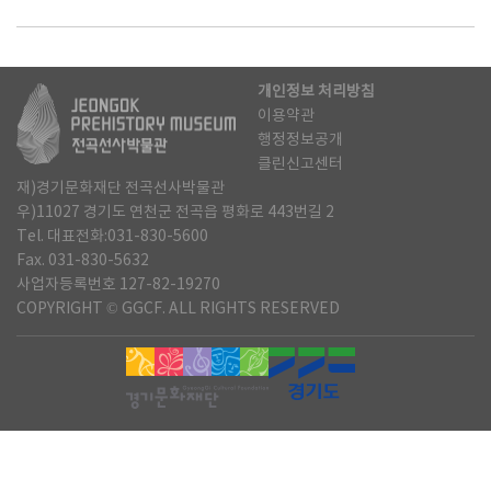
개인정보 처리방침
이용약관
행정정보공개
클린신고센터
재)경기문화재단 전곡선사박물관
우)11027 경기도 연천군 전곡읍 평화로 443번길 2
Tel. 대표전화:031-830-5600
Fax. 031-830-5632
사업자등록번호 127-82-19270
COPYRIGHT © GGCF. ALL RIGHTS RESERVED