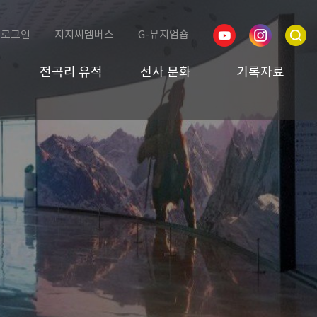
로그인
지지씨멤버스
G-뮤지엄숍
전곡리 유적
선사 문화
기록자료