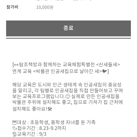
참가비
10,000원
종료
[👀탐조책방과 함께하는 교육체험특별전 <산새들새>
연계 교육 <박물관 인공새집으로 날아간 새>🐦]
⠀
해당 교육은 도시와 인근 생태계 속 인공새집의 중요성
을 알리고, 각 팀별로 인공새집을 직접 만들어보고 꾸며
보는 교육프로그램입니다.🙂 실제로 만든 인공새집을
박물관 주위에 설치해도 좋고, 집으로 가져가 집 근처에
설치해도 좋아요!🛠
⠀
🦉대상 : 초등학생, 중학생 자녀를 둔 가족
🦆접수기간 : 8.23-9.2까지
🦤교육기간 : 9/3