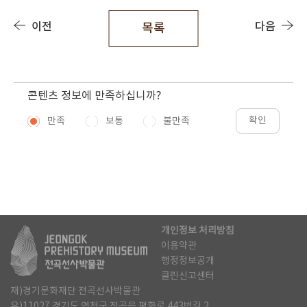
이전
다음
목록
콘텐츠 정보에 만족하십니까?
확인
만족
보통
불만족
개인정보 처리방침
이용약관
행정정보공개
클린신고센터
재)경기문화재단 전곡선사박물관
우)11027 경기도 연천군 전곡읍 평화로 443번길 2