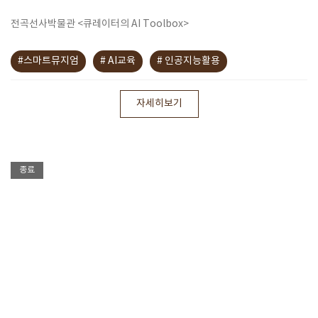
전곡선사박물관 <큐레이터의 AI Toolbox>
#스마트뮤지엄
# AI교육
# 인공지능활용
자세히보기
종료