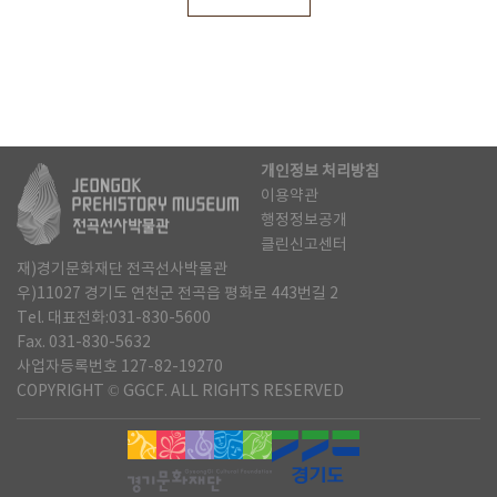
개인정보 처리방침
이용약관
행정정보공개
클린신고센터
재)경기문화재단 전곡선사박물관
우)11027 경기도 연천군 전곡읍 평화로 443번길 2
Tel. 대표전화:031-830-5600
Fax. 031-830-5632
사업자등록번호 127-82-19270
COPYRIGHT © GGCF. ALL RIGHTS RESERVED