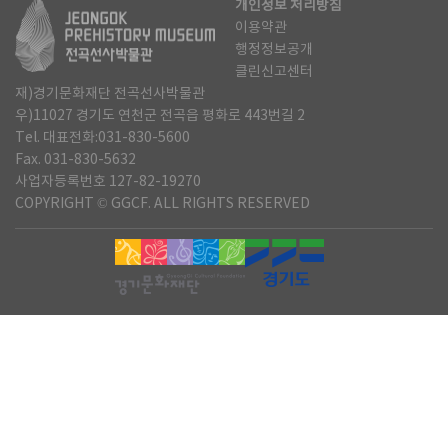
개인정보 처리방침
이용약관
행정정보공개
클린신고센터
재)경기문화재단 전곡선사박물관
우)11027 경기도 연천군 전곡읍 평화로 443번길 2
Tel. 대표전화:031-830-5600
Fax. 031-830-5632
사업자등록번호 127-82-19270
COPYRIGHT © GGCF. ALL RIGHTS RESERVED