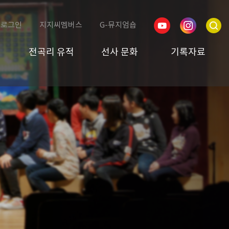
로그인
지지씨멤버스
G-뮤지엄숍
전곡리 유적
선사 문화
기록자료