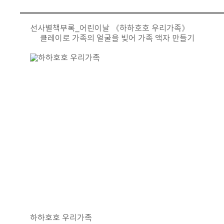
선사별책부록_어린이날 《하하호호 우리가족》
클레이로 가족의 얼굴을 빚어 가족 액자 만들기
하하호호 우리가족