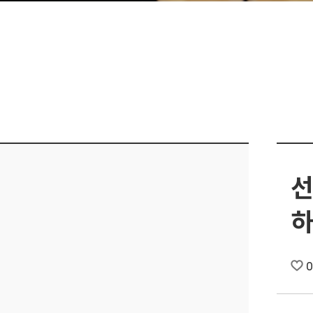
선
하
0