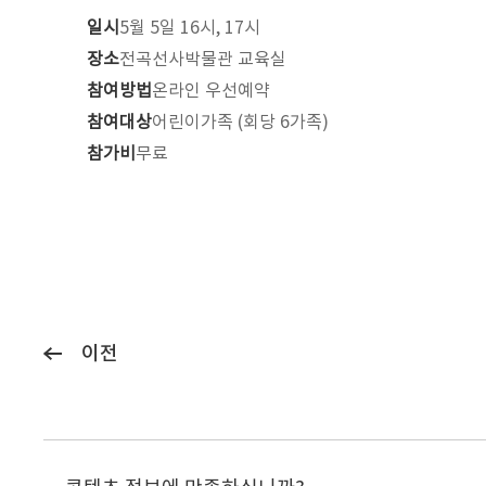
일시
5월 5일 16시, 17시
장소
전곡선사박물관 교육실
참여방법
온라인 우선예약
참여대상
어린이가족 (회당 6가족)
참가비
무료
이전