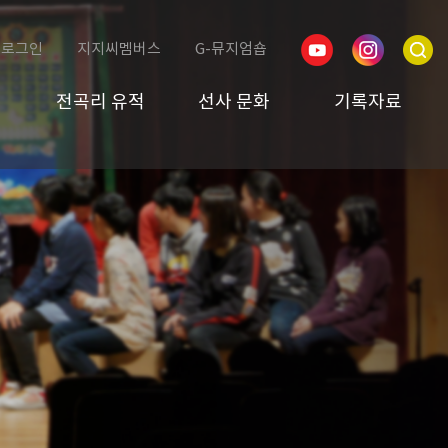
로그인
지지씨멤버스
G-뮤지엄숍
전곡리 유적
선사 문화
기록자료