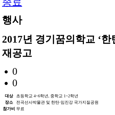
종료
행사
2017년 경기꿈의학교 ‘
재공고
0
0
대상
초등학교 4~6학년, 중학교 1~2학년
장소
전곡선사박물관 및 한탄·임진강 국가지질공원
참가비
무료