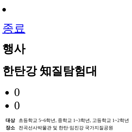
종료
행사
한탄강 知질탐험대
0
0
대상
초등학교 5~6학년, 중학교 1~3학년, 고등학교 1~2학년
장소
전곡선사박물관 및 한탄·임진강 국가지질공원