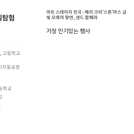
아트 스테이지 전곡 : 메리 크리'스톤'마스 금
질탐험
빛 모래의 향연, 샌드 팝페라
가장 인기있는 행사
년, 고등학교
국가지질공원
등학교
강
.