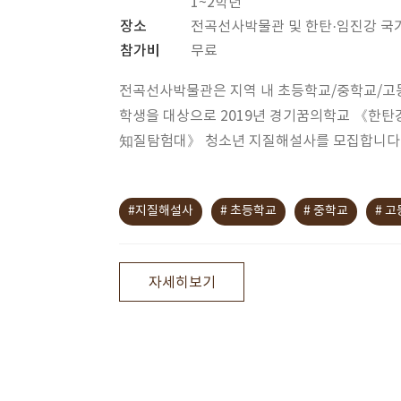
1~2학년
장소
전곡선사박물관 및 한탄·임진강 
참가비
무료
전곡선사박물관은 지역 내 초등학교/중학교/고
학생을 대상으로 2019년 경기꿈의학교 《한탄
知질탐험대》 청소년 지질해설사를 모집합니다
#지질해설사
# 초등학교
# 중학교
# 
자세히보기