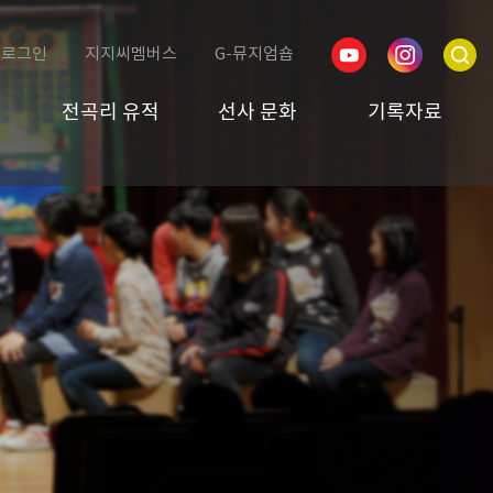
로그인
지지씨멤버스
G-뮤지엄숍
전곡리 유적
선사 문화
기록자료