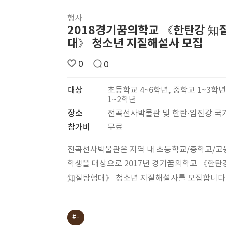
행사
2018경기꿈의학교 《한탄강 知
대》 청소년 지질해설사 모집
0
0
대상
초등학교 4~6학년, 중학교 1~3학
1~2학년
장소
전곡선사박물관 및 한탄·임진강 
참가비
무료
전곡선사박물관은 지역 내 초등학교/중학교/고
학생을 대상으로 2017년 경기꿈의학교 《한탄
知질탐험대》 청소년 지질해설사를 모집합니다
#-