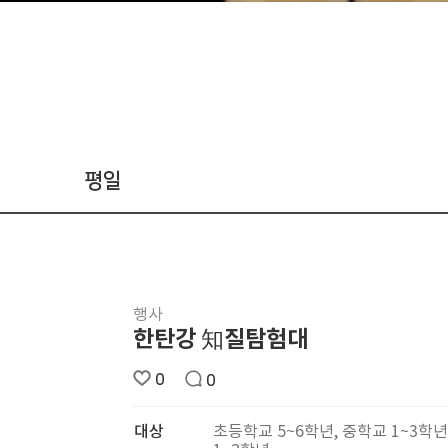
평일
행사
한탄강 知질탐험대
0
0
대상
초등학교 5~6학년, 중학교 1~3학