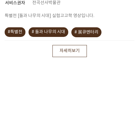
서비스권자
전곡선사박물관
특별전 [돌과 나무의 시대] 실험고고학 영상입니다.
#특별전
# 돌과 나무의 시대
# 展큐멘터리
자세히보기