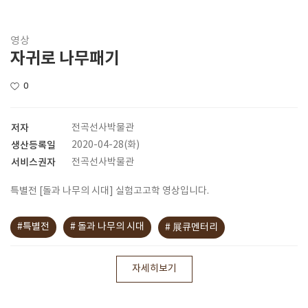
영상
자귀로 나무패기
0
저자
전곡선사박물관
생산등록일
2020-04-28(화)
서비스권자
전곡선사박물관
특별전 [돌과 나무의 시대] 실험고고학 영상입니다.
#특별전
# 돌과 나무의 시대
# 展큐멘터리
자세히보기