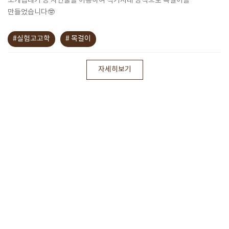
조개껍데기 등 자연물을 이용하여 석기시대 방식으로 목걸이를
만들었습니다🤓
#실험고고학
# 목걸이
자세히보기