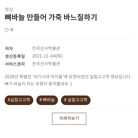
영상
뼈바늘 만들어 가죽 바느질하기
0
저자
전곡선사박물관
생산등록일
2021-11-04(목)
서비스권자
전곡선사박물관
2020년 특별전 '석기시대 아이들'에 상영되었던 실험고고학 영상입니다.
뼈가 바늘이 되는 과정이 흥미롭네요 :)
#실험고고학
# 뼈바늘
# 실험고고학
자세히보기