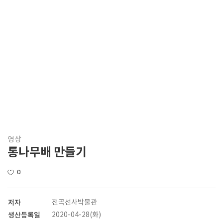
영상
통나무배 만들기
0
저자
전곡선사박물관
생산등록일
2020-04-28(화)