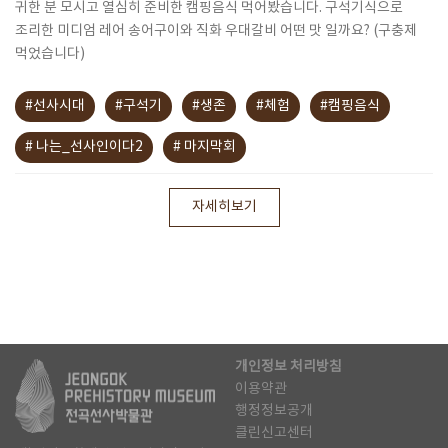
귀한 분 모시고 열심히 준비한 캠핑음식 먹어봤습니다. 구석기식으로
조리한 미디엄 레어 송어구이와 직화 우대갈비 어떤 맛 일까요? (구충제
먹었습니다)
#선사시대
#구석기
#생존
#체험
#캠핑음식
# 나는_선사인이다2
# 마지막회
자세히보기
개인정보 처리방침
이용약관
행정정보공개
클린신고센터