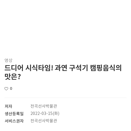
영상
드디어 시식타임! 과연 구석기 캠핑음식의
맛은?
0
저자
전곡선사박물관
생산등록일
2022-03-15(화)
서비스권자
전곡선사박물관