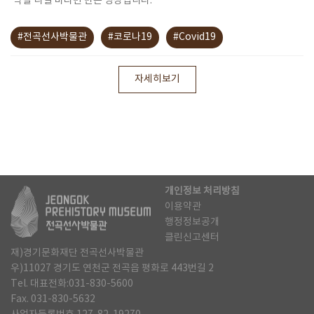
'박살'나길 바라면 만든 영상입니다.
#전곡선사박물관
#코로나19
#Covid19
자세히보기
개인정보 처리방침
이용약관
행정정보공개
클린신고센터
재)경기문화재단 전곡선사박물관
우)11027 경기도 연천군 전곡읍 평화로 443번길 2
Tel. 대표전화:031-830-5600
Fax. 031-830-5632