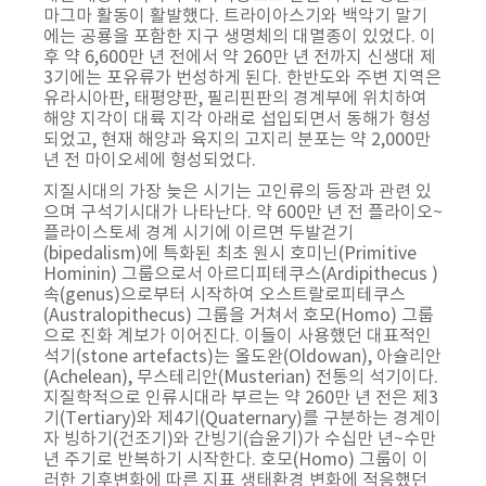
마그마 활동이 활발했다. 트라이아스기와 백악기 말기
에는 공룡을 포함한 지구 생명체의 대멸종이 있었다. 이
후 약 6,600만 년 전에서 약 260만 년 전까지 신생대 제
3기에는 포유류가 번성하게 된다. 한반도와 주변 지역은
유라시아판, 태평양판, 필리핀판의 경계부에 위치하여
해양 지각이 대륙 지각 아래로 섭입되면서 동해가 형성
되었고, 현재 해양과 육지의 고지리 분포는 약 2,000만
년 전 마이오세에 형성되었다.
지질시대의 가장 늦은 시기는 고인류의 등장과 관련 있
으며 구석기시대가 나타난다. 약 600만 년 전 플라이오~
플라이스토세 경계 시기에 이르면 두발걷기
(bipedalism)에 특화된 최초 원시 호미닌(Primitive
Hominin) 그룹으로서 아르디피테쿠스(Ardipithecus )
속(genus)으로부터 시작하여 오스트랄로피테쿠스
(Australopithecus) 그룹을 거쳐서 호모(Homo) 그룹
으로 진화 계보가 이어진다. 이들이 사용했던 대표적인
석기(stone artefacts)는 올도완(Oldowan), 아슐리안
(Achelean), 무스테리안(Musterian) 전통의 석기이다.
지질학적으로 인류시대라 부르는 약 260만 년 전은 제3
기(Tertiary)와 제4기(Quaternary)를 구분하는 경계이
자 빙하기(건조기)와 간빙기(습윤기)가 수십만 년~수만
년 주기로 반복하기 시작한다. 호모(Homo) 그룹이 이
러한 기후변화에 따른 지표 생태환경 변화에 적응했던