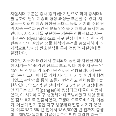
지질시대 구분은 층서(층위)를 기반으로 하며 층서대비
를 통하여 단위 지층의 형성 과정을 추론할 수 있다. 지
질도는 이러한 지층 형성을 토대로 동일 시기의 주요 단
위 지층 구성과 공간적 분포 양상을 기재하고 표시한 도
면이다. 지질시대를 구분하는 기준은 전통적으로 지구
내부 동인(dynamics)으로 지구 탄생 이후 다양한 지각
변동과 당시 살았던 생물 화석의 흔적을 중요시하며 추
가적으로 방사성 원소분석을 통해 정량적 지질연대를
결정한다.
행성인 지구가 태양에서 분리되어 공전과 자전을 개시
한 시기는 약 46억년 전으로 보고 있다. 이후 지구는 약
45억 년 전부터 약 5.4억 년 전까지 선캄브리아기 동안
불타는 마그마 바다를 거쳐 지각과 대기 및 해양이 형성
되었고, 광합성을 통해 조류가 번성하고 연체동물이 출
현하였다. 약 5.4억 년 전에서 약 2.5억 년 전 고생대 동
안 지구는 초대륙(pangea)이 형성되고 대륙이 이동하
였다. 이 시기에 지구 생명체가 대폭발하였고 해양 동물
은 점차 육지로 진출하였다. 고생대 오르도비스기, 데본
기, 페름기 말기 동안 지구 생명체 대멸종 시기가 있었
다. 이후 약 2.5억 년 전에서 약 6,600만 년 전까지 중생
대는 해양과 육지의 대륙이동으로 인한 지각판 충돌로