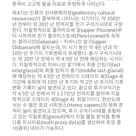
흔적이 고고학 발굴 자료로 뚜렷하게 나타난다.
제4기는 인류의 선사문화자원(prehistory cultural
resources)이 풍부하게 나타나는 시기이다. 약 350만
년 전부터 약 20만 년 전까지를 전기 구석기시대로 구분
한다. 지질학적으로 플라이오세 말(upper Pliocene)부
터 시작하여 전기 플라이스토세(Pleistocene)에 속하
는 겔라시안(Gelasian) ~ 치바니안 말기(upper
Chibanian)에 걸치는데, 이 시기 동안 약 4만 년과 약
10만 년 주기의 기후변화가 우세했다. 중기 구석기시대
는 약 20만 년 전에서 약 4.5만 년 전에 해당하는 시기이
다. 지질학적으로 치바니안 말기에서 최종 간빙기(last
interglacial)와 최종 빙하기 중기(middle last glacial)
에 해당하는 약 4.5만 년 전까지의 스테이지 4(Stage 4)
기간에 속하며 약 10만 년 주기와 약 2만 년 주기의 기후
변화 기록이 널리 발견되고 있다. 끝으로 후기구석기는
약 4.5만 년 전에서 약 1.17만년 전까지를 말하며 지질
학적으로 스테이지 4(Stage 4) 최말기이다. 한반도에
서는 수 많은 호모 사피엔스(Homo sapiens)의 문화 흔
적이 널리 발견되고 있으며, 후기 구석기시대를 포함하
고 있는 지질토층(geosol)에서 지질 물질 분석을 통해
다중 지시자료(multi proxy data)를 생산하여 토양 층
서(층위) 대비가 가능하다.