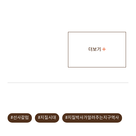
더보기
#선사칼럼
#지질시대
#지질박사가알려주는지구역사