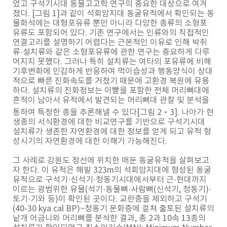
었고 구석기시대 동물고고학 연구의 중요한 대상으로 여겨
졌다. [그림 1]과 같이 석회암지대 동굴유적에서 확인되는 동
물화석에는 대형포유류 뿐만 아니라 다양한 종류의 소형포
유류도 포함되어 있다. 기존 연구에서는 인류와의 직접적인
연결고리를 설명하기 어렵다는 근본적인 이유로 인해 박쥐
류·설치류와 같은 소형포유류에 관한 연구는 중요하게 다루
어지지 못했다. 그러나 특히 설치류는 여타의 포유류에 비해
기후변화에 민감하게 반응하여 먹이습성과 행동양식이 상대
적으로 빠른 진화속도를 거쳤기 때문에 고환경 복원에 유용
하다. 설치류의 진화정보는 이빨을 포함한 전체 머리뼈대에
흔적이 남아서 유적에서 발견되는 머리뼈대 관찰 및 분석을
통하여 특정한 종을 추론해낼 수 있다[그림 2‧3]. 나아가 현
생종의 서식환경에 대한 비교연구를 기반으로 구석기시대
설치류가 생존한 자연환경에 대한 정보를 얻게 되고 유적 형
성시기의 자연환경에 대한 이해가 가능해진다.
그 사례로 강원도 정선에 위치한 매둔 동굴유적을 살펴보고
자 한다. 이 유적은 해발 323m의 석회암지대에 형성된 동굴
유적으로 구석기·신석기·청동기시대에서부터 근·현대까지
이르는 광범위한 유물(석기·동물뼈·사람뼈(신석기, 청동기)·
토기·기와 등)이 확인된 곳이다. 교란층을 제외하고 구석기
(40-30 kya cal BP)~청동기 문화층에 걸쳐 출토된 설치류의
낱개 어금니와 머리뼈를 분석한 결과, 총 2과 10속 13종의