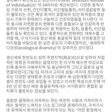
설치류가 확인되었고 최소마리수(MNI: Minimum Number
of Individuals)는 약 34마리로 계산되었다. 다양한 종적구
성 가운데 산쥐, 간단이빨쥐, 비단털등줄쥐, 라티셉갈밭쥐 등
이 출토되는 것은 해당 화석이 포함되어 있던 퇴적층의 형성
당시 기후가 현재보다 서늘하고 건조하였음을 지시한다. 이
와 동시에 자연환경의 변화에 다른 종들보다 덜 민감하게 반
응하여 어떠한 환경에서도 잘 적응하는 집쥐, 등줄쥐, 비단털
들쥐 등도 확인되고 있다. 결론적으로 전체적인 개체수를 고
려할 때, 구석기시대 정선 매둔 동굴유적 일대 자연환경은 산
악지형을 바탕으로 한 낮은 온도의 기후대였지만, ‘생태학적
다양성(ecological diversity)’이 갖추어진 곳이었다.
갱신세에 한반도는 빙하 주변지역(周氷河)으로 빙하의 직접
적인 영향권 아래에는 없었지만 전 지구적 해수면 하강으로
인해 중국의 서북부지역 및 동남부지역 그리고 일본과 넓게
연결되었다[그림 5]. 따라서 고지대 삼림~저지대 초원에 이
르는 다양한 생태환경 조성과 더불어 북·남방계통의 다양한
종이 한반도 내로 유입될 수 있었고 이러한 특성으로 인해 약
3만 년 전 정선 매둔 동굴유적에서는 서식환경이 혼합된 설
치류가 출토되는 양상을 보인다.
음침한 골목에서 마주하는 쥐는 여전히 사람과 가까이하기
에는 멀게만 느껴지는 다소 징그러운 존재이지만, 구석기시
대 유적에서 화석으로 마주하게 되는 쥐는 “어떤 환경에서