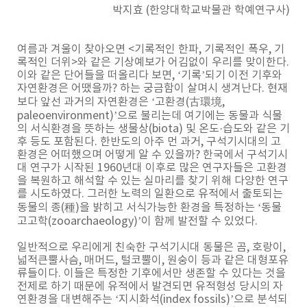
박지효 (한양대학교박물관 학예연구사)
여름과 겨울이 찾아오면 <기록적인 한파, 기록적인 폭우, 기
록적인 더위>와 같은 기상예보가 어김없이 우리를 맞이한다.
이와 같은 단어들을 떠올리다 보면, ‘기록’되기 이전 기후와
자연환경은 어땠을까? 하는 궁금함이 살며시 생겨난다. 현재
보다 앞선 과거의 자연환경은 ‘고환경(古環境,
paleoenvironment)’으로 불리는데 여기에는 동물과 식물
의 서식환경을 뜻하는 생물상(biota) 및 온도·습도와 같은 기
후 등도 포함된다. 한반도의 아주 먼 과거, 구석기시대의 고
환경은 어떠했으며 어떻게 알 수 있을까? 한국에서 구석기시
대 연구가 시작된 1960년대 이후로 많은 연구자들은 고환경
을 복원하고 해석할 수 있는 실마리를 찾기 위해 다양한 연구
를 시도하였다. 그러한 노력의 일환으로 유적에서 출토되는
동물의 종(種)을 밝히고 서식가능한 환경을 특정하는 ‘동물
고고학(zooarchaeology)’이 함께 발전할 수 있었다.
일반적으로 우리에게 친숙한 구석기시대 동물은 곰, 호랑이,
넓적큰뿔사슴, 매머드, 털코뿔이, 원숭이 등과 같은 대형포유
류들이다. 이들은 특정한 기후에서만 생존할 수 있다는 것을
전제로 하기 때문에 유적에서 발견되면 유적형성 당시의 자
연환경을 대변해주는 ‘지시화석(index fossils)’으로 분석되