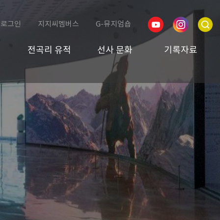
로그인
지지씨멤버스
G-뮤지엄숍
전곡리 유적
선사 문화
기록자료