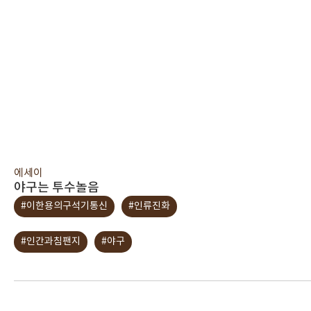
에세이
야구는 투수놀음
#이한용의구석기통신
#인류진화
#인간과침팬지
#야구