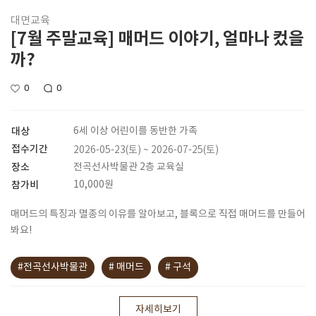
대면교육
[7월 주말교육] 매머드 이야기, 얼마나 컸을
까?
0
0
대상
6세 이상 어린이를 동반한 가족
접수기간
2026-05-23(토) ~ 2026-07-25(토)
장소
전곡선사박물관 2층 교육실
참가비
10,000원
매머드의 특징과 멸종의 이유를 알아보고, 블록으로 직접 매머드를 만들어
봐요!
#전곡선사박물관
# 매머드
# 구석
자세히보기