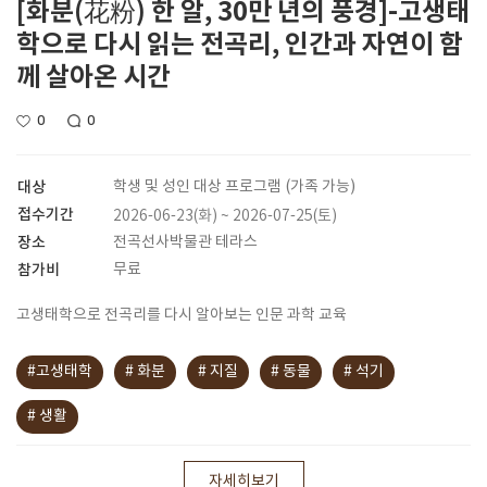
[화분(花粉) 한 알, 30만 년의 풍경]-고생태
학으로 다시 읽는 전곡리, 인간과 자연이 함
께 살아온 시간
0
0
대상
학생 및 성인 대상 프로그램 (가족 가능)
접수기간
2026-06-23(화) ~ 2026-07-25(토)
장소
전곡선사박물관 테라스
참가비
무료
고생태학으로 전곡리를 다시 알아보는 인문 과학 교육
#고생태학
# 화분
# 지질
# 동물
# 석기
# 생활
자세히보기