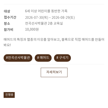
대상
6세 이상 어린이를 동반한 가족
접수기간
2026-07-30(목) ~ 2026-08-29(토)
장소
전곡선사박물관 2층 교육실
참가비
10,000원
매머드의 특징과 멸종의 이유를 알아보고, 블록으로 직접 매머드를 만들어
봐요!
#전곡선사박물관
# 매머드
# 구석기
자세히보기
진행중