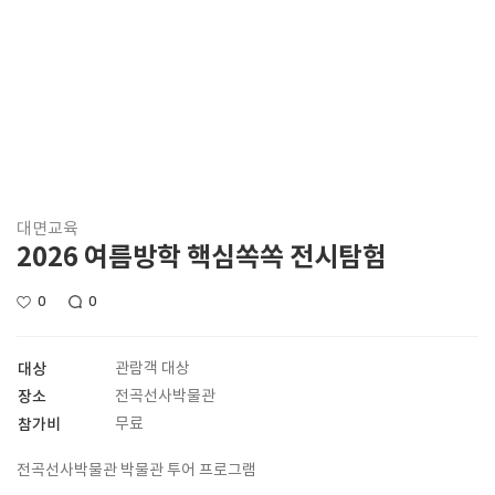
대면교육
2026 여름방학 핵심쏙쏙 전시탐험
0
0
대상
관람객 대상
장소
전곡선사박물관
참가비
무료
전곡선사박물관 박물관 투어 프로그램