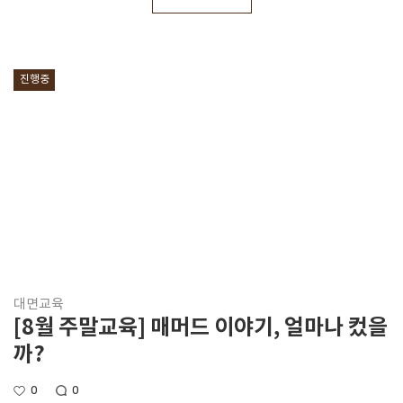
진행중
대면교육
[8월 주말교육] 매머드 이야기, 얼마나 컸을
까?
0
0