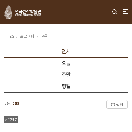
프로그램
교육
전체
오늘
주말
평일
검색
298
필터
진행예정