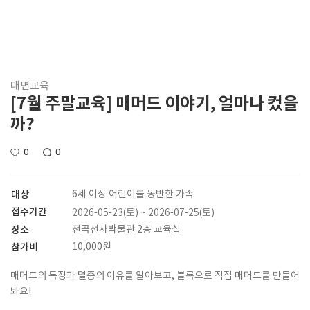
대면교육
[7월 주말교육] 매머드 이야기, 얼마나 컸을
까?
0
0
대상
6세 이상 어린이를 동반한 가족
접수기간
2026-05-23(토) ~ 2026-07-25(토)
장소
전곡선사박물관 2층 교육실
참가비
10,000원
매머드의 특징과 멸종의 이유를 알아보고, 블록으로 직접 매머드를 만들어
봐요!