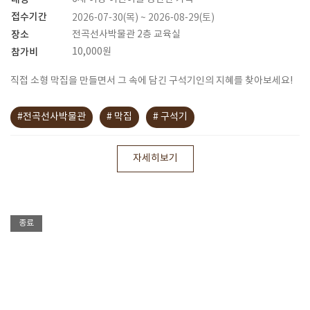
접수기간
2026-07-30(목) ~ 2026-08-29(토)
장소
전곡선사박물관 2층 교육실
참가비
10,000원
직접 소형 막집을 만들면서 그 속에 담긴 구석기인의 지혜를 찾아보세요!
#전곡선사박물관
# 막집
# 구석기
자세히보기
종료