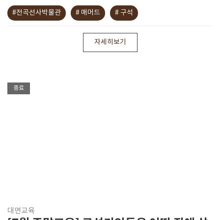
#전곡선사박물관
# 매머드
# 구석
자세히보기
종료
대면교육