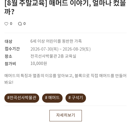
[8월 주말교육] 매머드 이야기, 얼마나 컸을
까?
0
0
대상
6세 이상 어린이를 동반한 가족
접수기간
2026-07-30(목) ~ 2026-08-29(토)
장소
전곡선사박물관 2층 교육실
참가비
10,000원
매머드의 특징과 멸종의 이유를 알아보고, 블록으로 직접 매머드를 만들어
봐요!
#전곡선사박물관
# 매머드
# 구석기
자세히보기