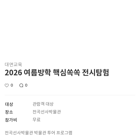
대면교육
2026 여름방학 핵심쏙쏙 전시탐험
0
0
대상
관람객 대상
장소
전곡선사박물관
참가비
무료
전곡선사박물관 박물관 투어 프로그램