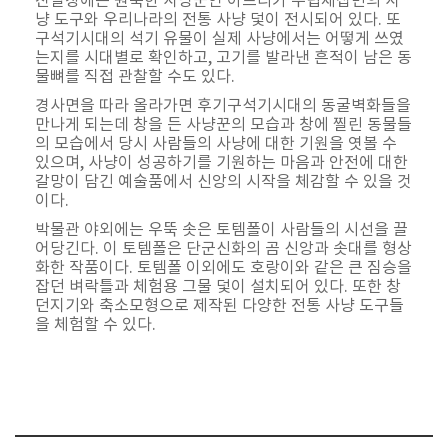
진열장에는 원숙한 사냥꾼인 아프리카 수렵채집민의 사
냥 도구와 우리나라의 전통 사냥 덫이 전시되어 있다. 또
구석기시대의 석기 유물이 실제 사냥에서는 어떻게 쓰였
는지를 시대별로 확인하고, 고기를 발라낸 흔적이 남은 동
물뼈를 직접 관찰할 수도 있다.
경사면을 따라 올라가면 후기구석기시대의 동굴벽화들을
만나게 되는데 창을 든 사냥꾼의 모습과 창에 찔린 동물들
의 모습에서 당시 사람들의 사냥에 대한 기원을 엿볼 수
있으며, 사냥이 성공하기를 기원하는 마음과 안전에 대한
갈망이 담긴 예술품에서 신앙의 시작을 체감할 수 있을 것
이다.
박물관 야외에는 우뚝 솟은 토템폴이 사람들의 시선을 끌
어당긴다. 이 토템폴은 단군신화의 곰 신앙과 솟대를 형상
화한 작품이다. 토템폴 이외에도 호랑이와 같은 큰 짐승을
잡던 벼락틀과 체험용 그물 덫이 설치되어 있다. 또한 창
던지기와 축소모형으로 제작된 다양한 전통 사냥 도구들
을 체험할 수 있다.